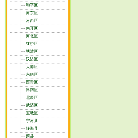
和平区
河东区
河西区
南开区
河北区
红桥区
塘沽区
汉沽区
大港区
东丽区
西青区
津南区
北辰区
武清区
宝坻区
宁河县
静海县
蓟县