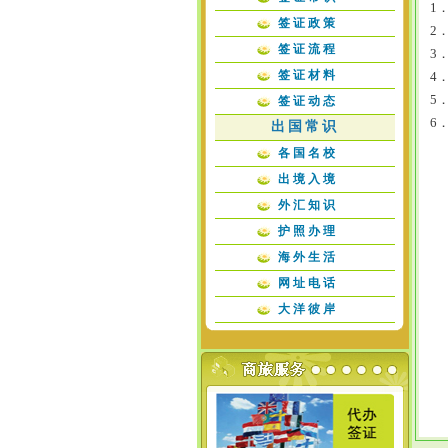
1
签证政策
2
签证流程
3
签证材料
4
5
签证动态
6
出国常识
各国名校
出境入境
外汇知识
护照办理
海外生活
网址电话
大洋彼岸